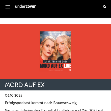
Startseite
Alle Veranstaltungen
Gutschein kaufen
Service
Über uns
Anmelden
MORD AUF EX
06.10.2025
Erfolgspodcast kommt nach Braunschweig
Nach dem fulminanten Tourauftakt im Februar und März 2025 mit