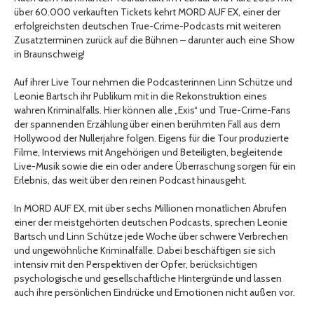
über 60.000 verkauften Tickets kehrt MORD AUF EX, einer der
erfolgreichsten deutschen True-Crime-Podcasts mit weiteren
Zusatzterminen zurück auf die Bühnen – darunter auch eine Show
in Braunschweig!
Auf ihrer Live Tour nehmen die Podcasterinnen Linn Schütze und
Leonie Bartsch ihr Publikum mit in die Rekonstruktion eines
wahren Kriminalfalls. Hier können alle „Exis“ und True-Crime-Fans
der spannenden Erzählung über einen berühmten Fall aus dem
Hollywood der Nullerjahre folgen. Eigens für die Tour produzierte
Filme, Interviews mit Angehörigen und Beteiligten, begleitende
Live-Musik sowie die ein oder andere Überraschung sorgen für ein
Erlebnis, das weit über den reinen Podcast hinausgeht.
In MORD AUF EX, mit über sechs Millionen monatlichen Abrufen
einer der meistgehörten deutschen Podcasts, sprechen Leonie
Bartsch und Linn Schütze jede Woche über schwere Verbrechen
und ungewöhnliche Kriminalfälle. Dabei beschäftigen sie sich
intensiv mit den Perspektiven der Opfer, berücksichtigen
psychologische und gesellschaftliche Hintergründe und lassen
auch ihre persönlichen Eindrücke und Emotionen nicht außen vor.