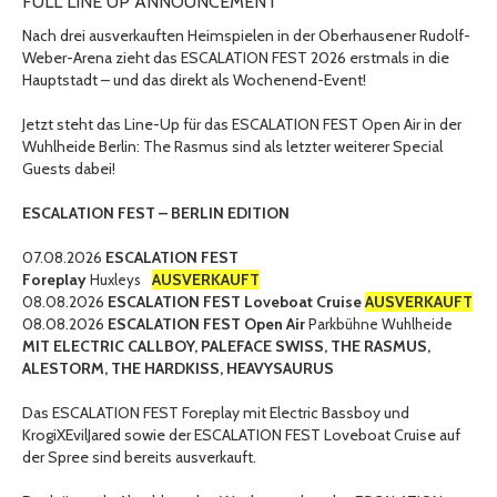
FULL LINE UP ANNOUNCEMENT
Nach drei ausverkauften Heimspielen in der Oberhausener Rudolf-
Weber-Arena zieht das ESCALATION FEST 2026 erstmals in die
Hauptstadt – und das direkt als Wochenend-Event!
Jetzt steht das Line-Up für das ESCALATION FEST Open Air in der
Wuhlheide Berlin: The Rasmus sind als letzter weiterer Special
Guests dabei!
ESCALATION FEST – BERLIN EDITION
07.08.2026
ESCALATION FEST
Foreplay
⠀
AUSVERKAUFT
Huxleys
08.08.2026
ESCALATION FEST Loveboat Cruise
AUSVERKAUFT
08.08.2026
ESCALATION FEST Open Air
Parkbühne Wuhlheide
MIT ELECTRIC CALLBOY, PALEFACE SWISS, THE RASMUS,
ALESTORM, THE HARDKISS, HEAVYSAURUS
Das ESCALATION FEST Foreplay mit Electric Bassboy und
KrogiXEvilJared sowie der ESCALATION FEST Loveboat Cruise auf
der Spree sind bereits ausverkauft.