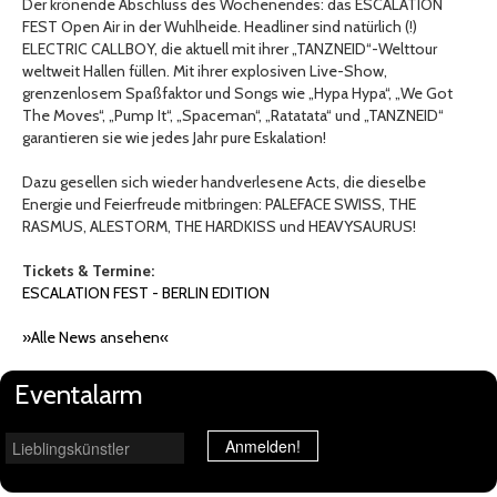
Der krönende Abschluss des Wochenendes: das ESCALATION
FEST Open Air in der Wuhlheide. Headliner sind natürlich (!)
ELECTRIC CALLBOY, die aktuell mit ihrer „TANZNEID“-Welttour
weltweit Hallen füllen. Mit ihrer explosiven Live-Show,
grenzenlosem Spaßfaktor und Songs wie „Hypa Hypa“, „We Got
The Moves“, „Pump It“, „Spaceman“, „Ratatata“ und „TANZNEID“
garantieren sie wie jedes Jahr pure Eskalation!
Dazu gesellen sich wieder handverlesene Acts, die dieselbe
Energie und Feierfreude mitbringen: PALEFACE SWISS, THE
RASMUS, ALESTORM, THE HARDKISS und HEAVYSAURUS!
Tickets & Termine:
ESCALATION FEST - BERLIN EDITION
»Alle News ansehen«
Eventalarm
Lieblingskünstler
Anmelden!