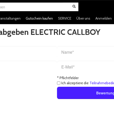
en
ranstaltungen
Gutschein kaufen
SERVICE
Über uns
Anmelden
g abgeben ELECTRIC CALLBOY
* Pflichtfelder
Ich akzeptiere die
Teilnahmebedi
Bewertun