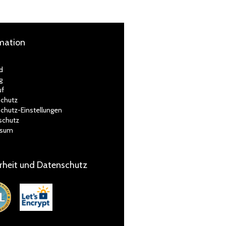
mation
d
g
uf
chutz
chutz-Einstellungen
schutz
ssum
rheit und Datenschutz