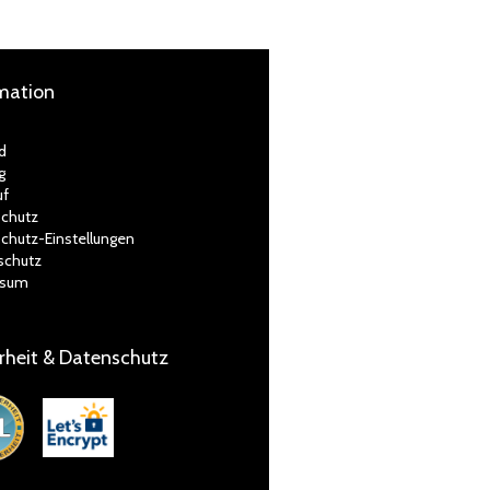
mation
d
g
uf
chutz
chutz-Einstellungen
schutz
ssum
rheit & Datenschutz