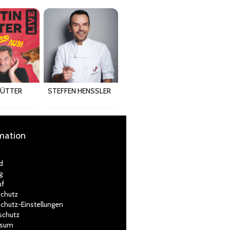
RÜTTER
STEFFEN HENSSLER
mation
d
g
uf
chutz
chutz-Einstellungen
schutz
ssum