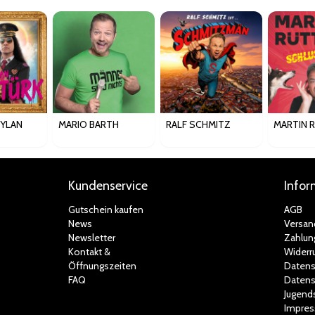
EYLAN
MARIO BARTH
RALF SCHMITZ
MARTIN 
Kundenservice
Infor
Gutschein kaufen
AGB
News
Versan
Newsletter
Zahlun
Kontakt &
Widerr
Öffnungszeiten
Datens
FAQ
Datens
Jugend
Impre