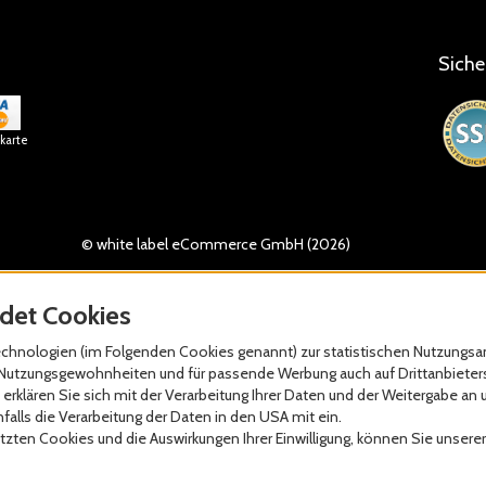
Siche
tkarte
© white label eCommerce GmbH (2026)
det Cookies
hnologien (im Folgenden Cookies genannt) zur statistischen Nutzungsan
re Nutzungsgewohnheiten und für passende Werbung auch auf Drittanbieter
erklären Sie sich mit der Verarbeitung Ihrer Daten und der Weitergabe an 
alls die Verarbeitung der Daten in den USA mit ein.
zten Cookies und die Auswirkungen Ihrer Einwilligung, können Sie unsere