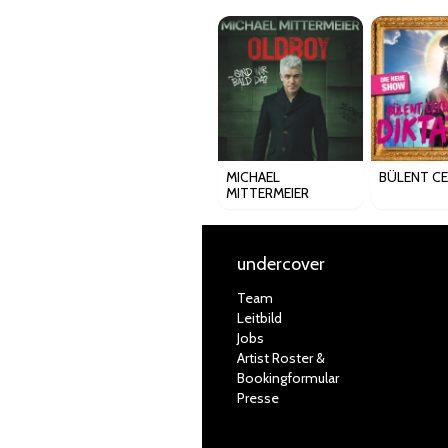
MICHAEL
BÜLENT C
MITTERMEIER
undercover
Team
Leitbild
Jobs
Artist Roster &
Bookingformular
Presse