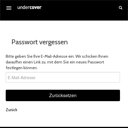
Startseite
Alle Veranstaltungen
Passwort vergessen
Gutschein kaufen
Service
Bitte geben Sie Ihre E-Mail-Adresse ein. Wir schicken Ihnen
daraufhin einen Link zu, mit dem Sie ein neues Passwort
Über uns
festlegen können.
Anmelden
Zurücksetzen
Zurück