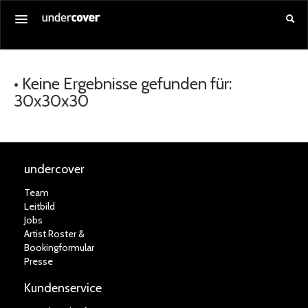
Startseite
• Keine Ergebnisse gefunden für:
Alle Veranstaltungen
30x30x30
Gutschein kaufen
Service
Über uns
undercover
Anmelden
Team
Leitbild
Jobs
Artist Roster &
Bookingformular
Presse
Kundenservice