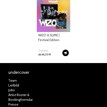
WIZO & SLIME |
Festival Edition
Tickets
ab 66,00 €
undercover
Team
Leitbild
Jobs
Artist Roster &
Bookingformular
Presse