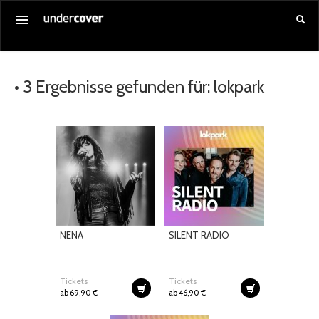
Startseite
• 3 Ergebnisse gefunden für: lokpark
Alle Veranstaltungen
Gutschein kaufen
Service
Über uns
Anmelden
NENA
SILENT RADIO
Tickets
Tickets
ab 69,90 €
ab 46,90 €