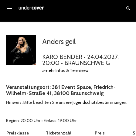
Startseite
Alle Veranstaltungen
Anders geil
Gutschein kaufen
KARO BENDER • 24.04.2027,
Service
20:00 • BRAUNSCHWEIG
»mehr Infos & Termine«
Über uns
Anmelden
Veranstaltungsort: 381 Event Space, Friedrich-
Wilhelm-Straße 41, 38100 Braunschweig
Hinweis:
Bitte beachten Sie unsere
Jugendschutzbestimmungen
.
Beginn: 20:00 Uhr • Einlass: 19:00 Uhr
Auswahl von Tickets pro Preiskategorie, sofern verfügbar
Preisklasse
Ticketanzahl
Preis
S