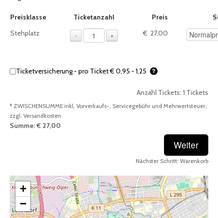
Auswahl von Tickets pro Preiskategorie, sofern verfügbar
Preisklasse
Ticketanzahl
Preis
S
1 – Für die Auswahl sind Preisopt
Stehplatz
€ 27,00
-
+
Ticketversicherung - pro Ticket € 0,95 - 1,25
Anzahl Tickets:
1
Tickets
* ZWISCHENSUMME inkl. Vorverkaufs-, Servicegebühr und Mehrwertsteuer,
zzgl. Versandkosten
Summe:
€ 27,00
Nächster Schritt:
Warenkorb
Summe: € 27,00
+
−