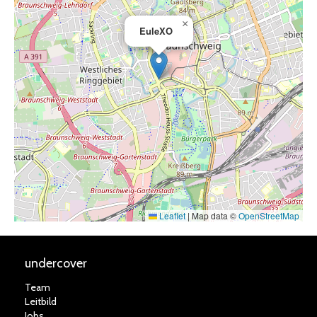
×
EuleXO
Leaflet
|
Map data ©
OpenStreetMap
undercover
Team
Leitbild
Jobs