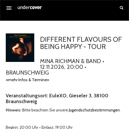
Startseite
Alle Veranstaltungen
DIFFERENT FLAVOURS OF
BEING HAPPY - TOUR
Gutschein kaufen
Service
MINA RICHMAN & BAND •
12.11.2026, 20:00 •
Über uns
BRAUNSCHWEIG
Anmelden
»mehr Infos & Termine«
Veranstaltungsort: EuleXO, Gieseler 3, 38100
Braunschweig
Hinweis:
Bitte beachten Sie unsere
Jugendschutzbestimmungen
.
Beginn: 20:00 Uhr • Einlass: 19:00 Uhr