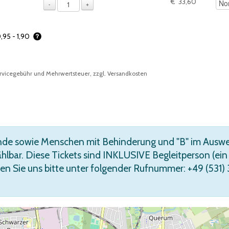
1 – Für die Auswahl sind Preisoptionen verf
€ 33,60
-
+
0,95 - 1,90
vicegebühr und Mehrwertsteuer, zzgl. Versandkosten
ende sowie Menschen mit Behinderung und "B" im Auswei
r. Diese Tickets sind INKLUSIVE Begleitperson (ein T
en Sie uns bitte unter folgender Rufnummer: +49 (531)