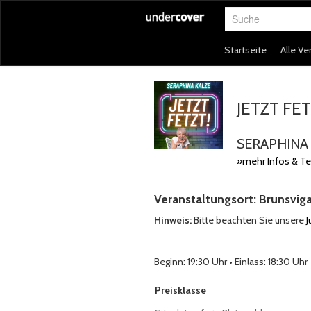
Suche
Startseite
Alle Ve
JETZT FET
SERAPHINA 
»mehr Infos & T
Veranstaltungsort: Brunsvig
Hinweis:
Bitte beachten Sie unsere
Beginn: 19:30 Uhr • Einlass: 18:30 Uhr
Auswahl von Tickets pro Preiskategor
Preisklasse