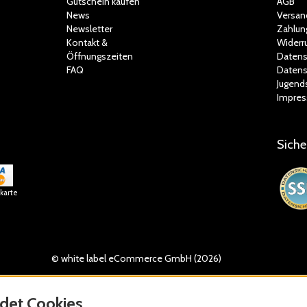
Gutschein kaufen
AGB
News
Versan
Newsletter
Zahlun
Kontakt &
Widerr
Öffnungszeiten
Datens
FAQ
Datens
Jugend
Impre
Siche
tkarte
© white label eCommerce GmbH (2026)
det Cookies