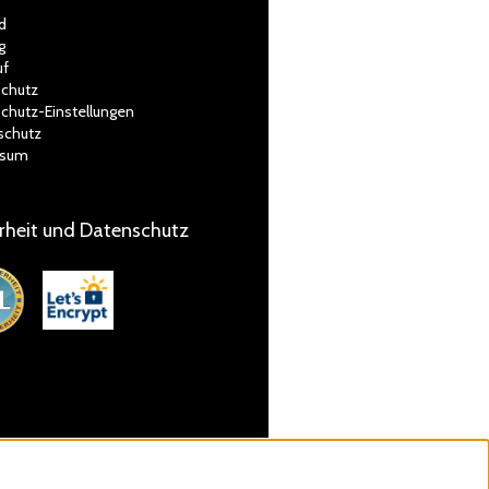
d
g
uf
chutz
chutz-Einstellungen
schutz
ssum
rheit und Datenschutz