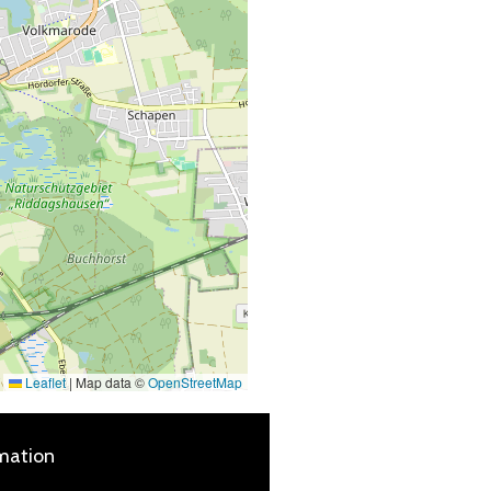
Leaflet
|
Map data ©
OpenStreetMap
mation