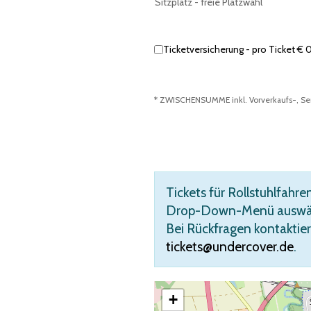
Sitzplatz - freie Platzwahl
Ticketversicherung - pro Ticket € 
* ZWISCHENSUMME inkl. Vorverkaufs-, Ser
Summe: € 33,60
Tickets für Rollstuhlfahr
Drop-Down-Menü auswählba
Bei Rückfragen kontaktier
tickets@undercover.de
.
+