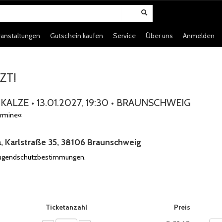
ranstaltungen
Gutschein kaufen
Service
Über uns
Anmelden
ZT!
KALZE • 13.01.2027, 19:30 • BRAUNSCHWEIG
ermine«
a, Karlstraße 35, 38106 Braunschweig
Jugendschutzbestimmungen
.
ie, sofern verfügbar
Ticketanzahl
Preis