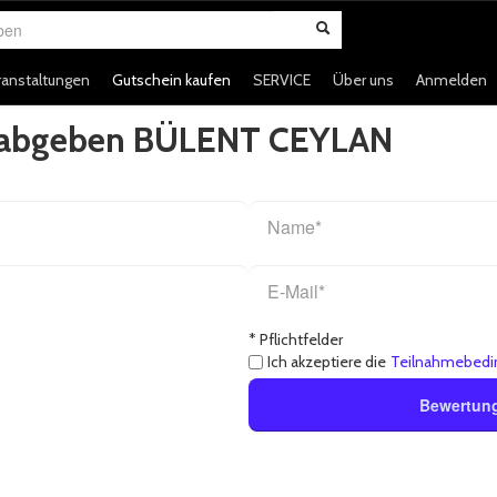
en
ranstaltungen
Gutschein kaufen
SERVICE
Über uns
Anmelden
g abgeben BÜLENT CEYLAN
* Pflichtfelder
Ich akzeptiere die
Teilnahmebedi
Bewertun