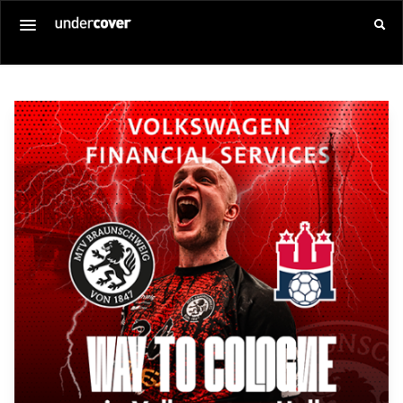
Startseite
Alle Veranstaltungen
Gutschein kaufen
SERVICE
Über uns
Anmelden