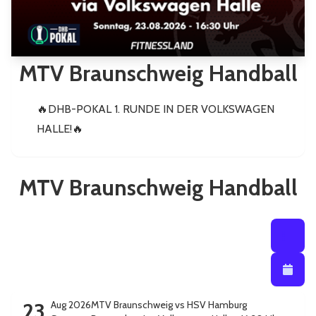
MTV Braunschweig Handball
🔥DHB-POKAL 1. RUNDE IN DER VOLKSWAGEN
HALLE!🔥
mehr
mehr...
MTV Braunschweig Handball
Listenansi
Listena
Kalendera
23
Aug 2026
MTV Braunschweig vs HSV Hamburg