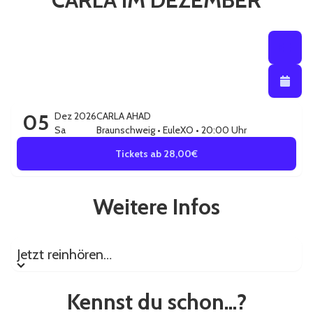
CARLA IM DEZEMBER
Listenansi
Listena
Kalendera
05
Dez 2026
CARLA AHAD
Sa
Braunschweig
•
EuleXO
• 20:00 Uhr
Tickets ab 28,00€
Weitere Infos
Jetzt reinhören…
Jetzt reinhören…
Kennst du schon...?