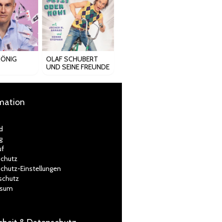
KÖNIG
OLAF SCHUBERT
UND SEINE FREUNDE
mation
d
g
uf
chutz
chutz-Einstellungen
schutz
ssum