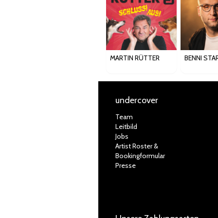
MARTIN RÜTTER
BENNI STA
undercover
Team
Leitbild
Jobs
Artist Roster &
Bookingformular
Presse