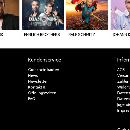
RK
EHRLICH BROTHERS
RALF SCHMITZ
JOHANN 
Kundenservice
Infor
Gutschein kaufen
AGB
News
Versan
Newsletter
Zahlun
Kontakt &
Widerr
Öffnungszeiten
Datens
FAQ
Datens
Jugend
Impre