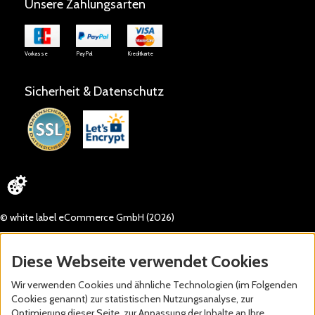
Unsere Zahlungsarten
Vorkasse
PayPal
Kreditkarte
Sicherheit & Datenschutz
© white label eCommerce GmbH (2026)
Diese Webseite verwendet Cookies
Wir verwenden Cookies und ähnliche Technologien (im Folgenden
Cookies genannt) zur statistischen Nutzungsanalyse, zur
Optimierung dieser Seite, zur Anpassung der Inhalte an Ihre