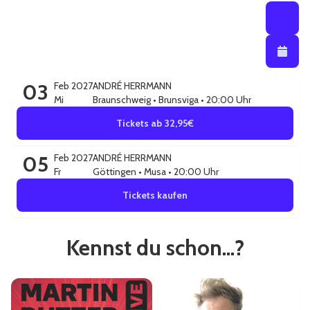
Listenansi
Listena
Kalendera
03
Feb 2027
ANDRÉ HERRMANN
Mi
Braunschweig
•
Brunsviga
• 20:00 Uhr
Tickets ab 32,95€
05
Feb 2027
ANDRÉ HERRMANN
Fr
Göttingen
•
Musa
• 20:00 Uhr
Tickets kaufen
Kennst du schon...?