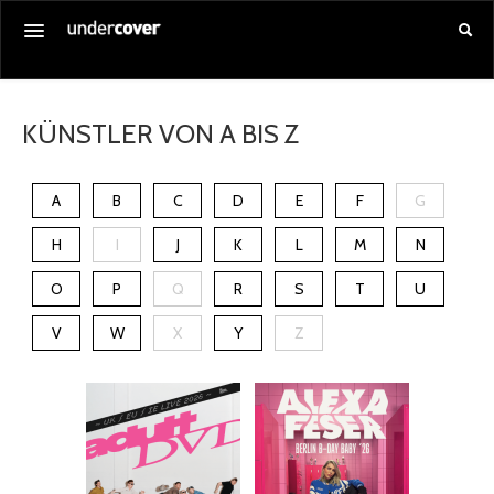
Startseite
KÜNSTLER VON A BIS Z
Alle Veranstaltungen
Gutschein kaufen
A
B
C
D
E
F
G
Service
H
I
J
K
L
M
N
Über uns
O
P
Q
R
S
T
U
Anmelden
V
W
X
Y
Z